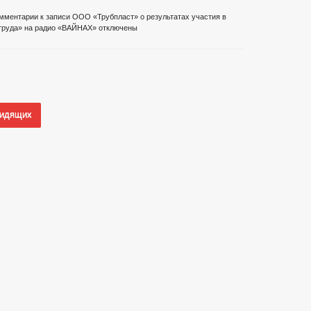
мментарии
к записи ООО «Трубпласт» о результатах участия в
труда» на радио «ВАЙНАХ»
отключены
видящих