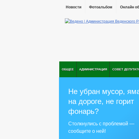
Новости
Фотоальбом
Онлайн о
ОБЩЕЕ
АДМИНИСТРАЦИЯ
СОВЕТ ДЕПУТАТ
Не убран мусор, ям
на дороге, не горит
фонарь?
Столкнулись с проблемой —
сообщите о ней!