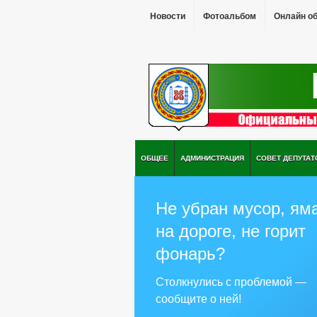
Новости
Фотоальбом
Онлайн о
ОБЩЕЕ
АДМИНИСТРАЦИЯ
СОВЕТ ДЕПУТАТ
Не убран мусор, ям
на дороге, не горит
фонарь?
Столкнулись с проблемой —
сообщите о ней!