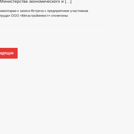
Министерства экономического и […]
мментарии
к записи Встреча с предприятием-участником
 труда» ООО «Мегастройинвест»
отключены
видящих