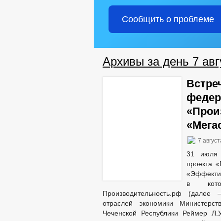
Сообщить о проблеме
Архивы за день 7 авг
Встре
федер
«Прои
«Мега
7 август
31 июля 
проекта «
«Эффектив
в кот
Производительность.рф (далее 
отраслей экономики Министерств
Чеченской Республики Реймер Л.У