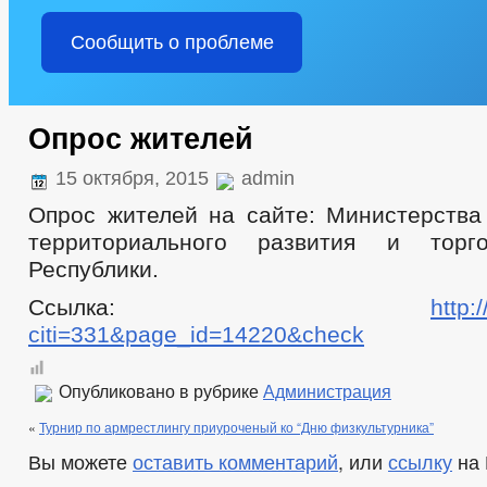
Сообщить о проблеме
Опрос жителей
15 октября, 2015
admin
Опрос жителей на сайте: Министерства 
территориального развития и торг
Республики.
Ссылка:
http:
citi=331&page_id=14220&check
Опубликовано в рубрике
Администрация
«
Турнир по армрестлингу приуроченый ко “Дню физкультурника”
Вы можете
оставить комментарий
, или
ссылку
на 