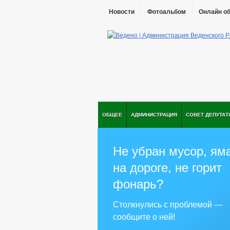
Новости
Фотоальбом
Онлайн о
ОБЩЕЕ
АДМИНИСТРАЦИЯ
СОВЕТ ДЕПУТАТ
Не убран мусор, ям
на дороге, не горит
фонарь?
Столкнулись с проблемой —
сообщите о ней!