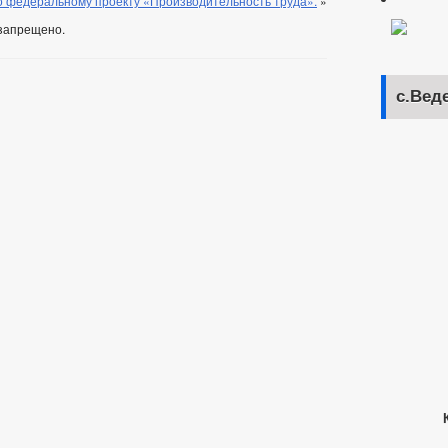
 федеральному проекту «Производительность труда».
»
запрещено.
с.Вед
Кар