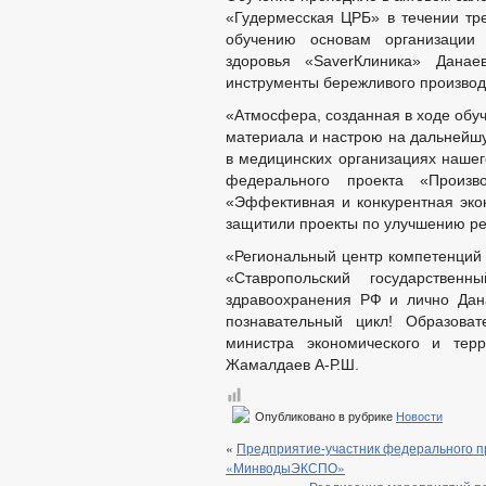
«Гудермесская ЦРБ» в течении тре
обучению основам организации
здоровья «SaverКлиника» Дана
инструменты бережливого производ
«Атмосфера, созданная в ходе обу
материала и настрою на дальнейш
в медицинских организациях нашег
федерального проекта «Произво
«Эффективная и конкурентная эко
защитили проекты по улучшению ре
«Региональный центр компетенций
«Ставропольский государственн
здравоохранения РФ и лично Дан
познавательный цикл! Образоват
министра экономического и терр
Жамалдаев А-Р.Ш.
Опубликовано в рубрике
Новости
«
Предприятие-участник федерального п
«МинводыЭКСПО»