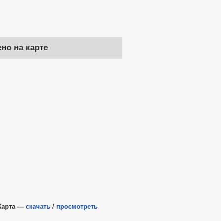
ено на карте
та —
скачать
/
просмотреть