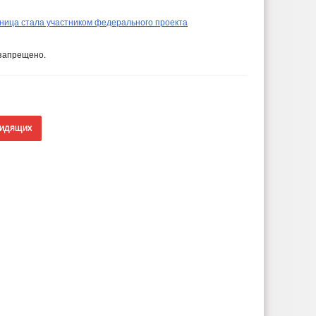
ница стала участником федерального проекта
запрещено.
видящих