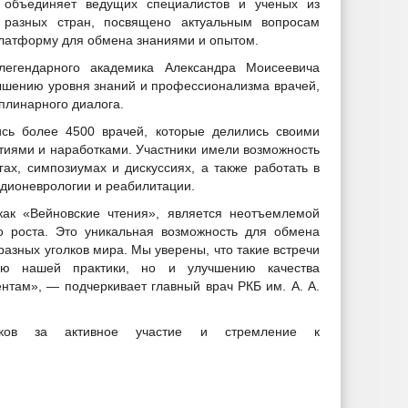
объединяет ведущих специалистов и ученых из
разных стран, посвящено актуальным вопросам
платформу для обмена знаниями и опытом.
легендарного академика Александра Моисеевича
вышению уровня знаний и профессионализма врачей,
плинарного диалога.
ись более 4500 врачей, которые делились своими
иями и наработками. Участники имели возможность
гах, симпозиумах и дискуссиях, а также работать в
дионеврологии и реабилитации.
как «Вейновские чтения», является неотъемлемой
о роста. Это уникальная возможность для обмена
разных уголков мира. Мы уверены, что такие встречи
тию нашей практики, но и улучшению качества
там», — подчеркивает главный врач РКБ им. А. А.
иков за активное участие и стремление к