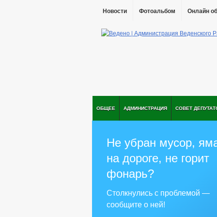
Новости
Фотоальбом
Онлайн о
ОБЩЕЕ
АДМИНИСТРАЦИЯ
СОВЕТ ДЕПУТАТ
Не убран мусор, ям
на дороге, не горит
фонарь?
Столкнулись с проблемой —
сообщите о ней!