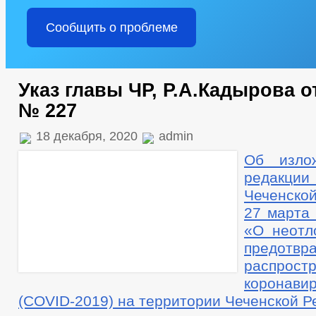
Сообщить о проблеме
Указ главы ЧР, Р.А.Кадырова от
№ 227
18 декабря, 2020
admin
Об изло
редакци
Чеченско
27 марта
«О неотл
предотвр
распрос
коронави
(COVID-2019) на территории Чеченской Р