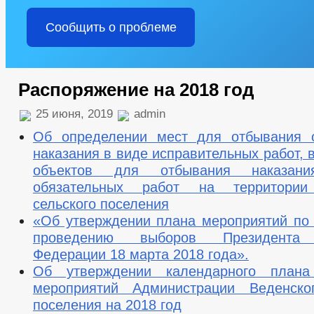
Сообщить о проблеме
Распоряжение на 2018 год
25 июня, 2019
admin
Об определении мест для отбывания 
наказания в виде исправительных работ, 
объектов для отбывания наказа
обязательных работ на территории
сельского поселения
«Об утверждении плана мероприятий по 
проведению выборов Президента 
Федерации 18 марта 2018 года».
Об утверждении календарного плана
мероприятий Администрации Веденског
поселения на 2018 год