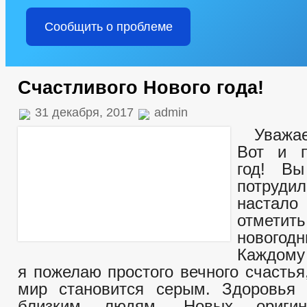
Сообщить о проблеме
Счастливого Нового года!
31 декабря, 2017
admin
Уважае
Вот и 
год! Вы
потруди
наст
отмети
новогод
Каждо
я пожелаю простого вечного счастья
мир становится серым. Здоровь
близким людям. Новых оригин