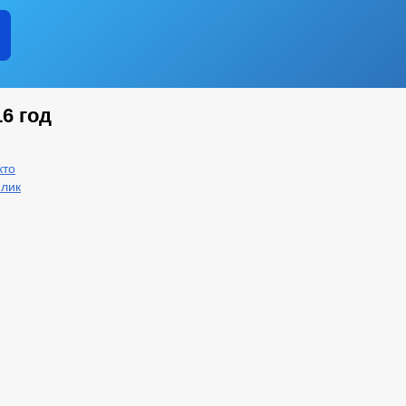
6 год
кто
флик