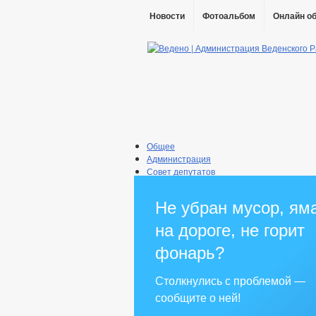
Новости
Фотоальбом
Онлайн о
Общее
Администрация
Совет депутатов
Противодействие коррупции
Правовые акты
Не убран мусор, ям
Бюджет
Муниципальные услуги
на дороге, не горит
Прием граждан
фонарь?
Столкнулись с проблемой —
сообщите о ней!