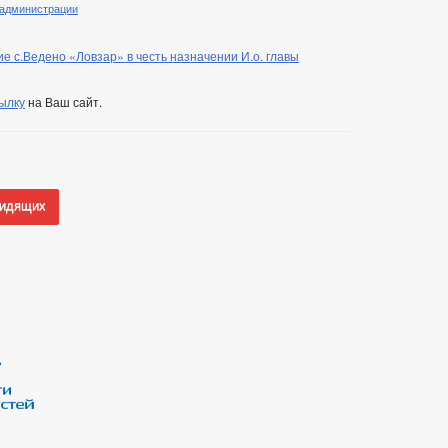
 администрации
е с.Ведено «Ловзар» в честь назначении И.о. главы
ылку
на Ваш сайт.
видящих