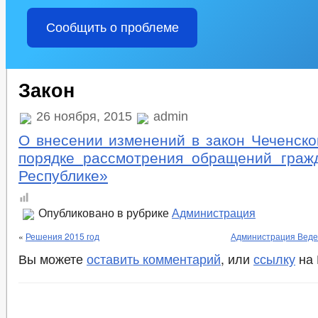
Сообщить о проблеме
Закон
26 ноября, 2015
admin
О внесении изменений в закон Чеченско
порядке рассмотрения обращений граж
Республике»
Опубликовано в рубрике
Администрация
«
Решения 2015 год
Администрация Веден
Вы можете
оставить комментарий
, или
ссылку
на 