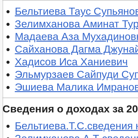
Бельтиева Таус Супьяно
Зелимханова Аминат Ту
Мадаева Аза Мухадинов
Сайханова Дагма Джуна
Хадисов Иса Ханиевич
Эльмурзаев Сайпуди Су
Эшиева Малика Имрано
Сведения о доходах за 20
Бельтиева.Т.С.сведения н